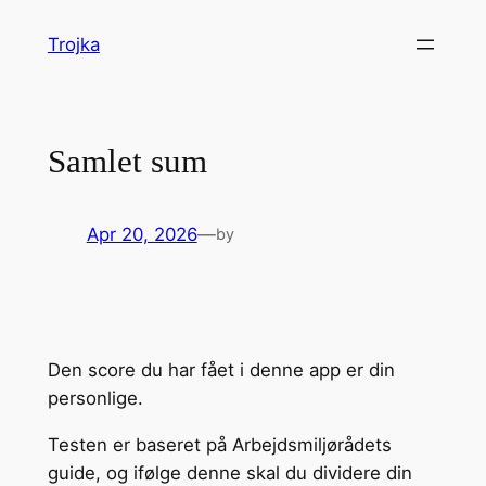
Skip
Trojka
to
content
Samlet sum
Apr 20, 2026
—
by
Den score du har fået i denne app er din
personlige.
Testen er baseret på Arbejdsmiljørådets
guide, og ifølge denne skal du dividere din