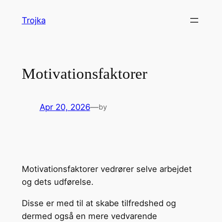
Skip
Trojka
to
content
Motivationsfaktorer
Apr 20, 2026
—
by
Motivationsfaktorer vedrører selve arbejdet
og dets udførelse.
Disse er med til at skabe tilfredshed og
dermed også en mere vedvarende