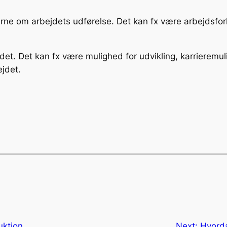
e om arbejdets udførelse. Det kan fx være arbejdsforhol
det. Det kan fx være mulighed for udvikling, karrieremu
ejdet.
uktion
Next:
Hvorda