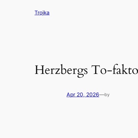
Skip
Trojka
to
content
Herzbergs To-fakto
Apr 20, 2026
—
by