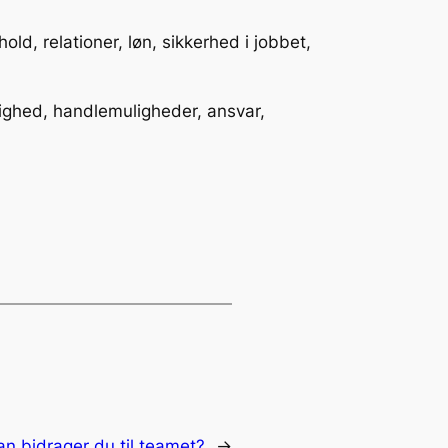
d, relationer, løn, sikkerhed i jobbet,
lighed, handlemuligheder, ansvar,
n bidrager du til teamet?
→