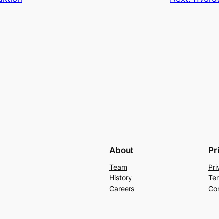
About
Pr
Team
Pri
History
Ter
Careers
Con