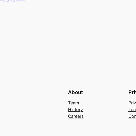
About
Pr
Team
Pri
History
Ter
Careers
Con