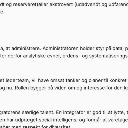
vendt og reserveret)eller ekstrovert (udadvendt og udfar
ve.
a, at administrere. Administratoren holder styr på data,
tter derfor analytiske evner, ordens- og systematisering
et lederteam, vil have omsat tanker og planer til konkret
er og nu. Rollen bygger på viden om og interesse for den 
atorens særlige talent. En integrator er god til at lytte,
ren har udpræget social intelligens, og formår at varet
kaber med respekt for diversitet.