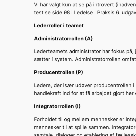
Vi har valgt kun at se på introvert (inad
test se side 98 i Ledelse i Praksis 6. udga
Lederroller i teamet
Administratorrollen (A)
Lederteamets administrator har fokus på, j
sætter i system. Administratorrollen omfa
Producentrollen (P)
Ledere, der især udøver producentrollen i 
handlekraft ind for at få arbejdet gjort h
Integratorrollen (I)
Forholdet til og mellem mennesker er integr
mennesker til at spille sammen. Integrato
samtale, dialoger og etablering af fælless