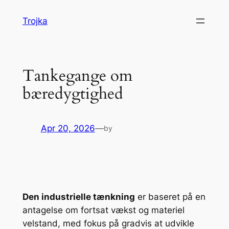
Skip
Trojka
to
content
Tankegange om
bæredygtighed
Apr 20, 2026
—
by
Den industrielle tænkning
er baseret på en
antagelse om fortsat vækst og materiel
velstand, med fokus på gradvis at udvikle