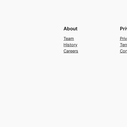
About
Pr
Team
Pri
History
Ter
Careers
Con