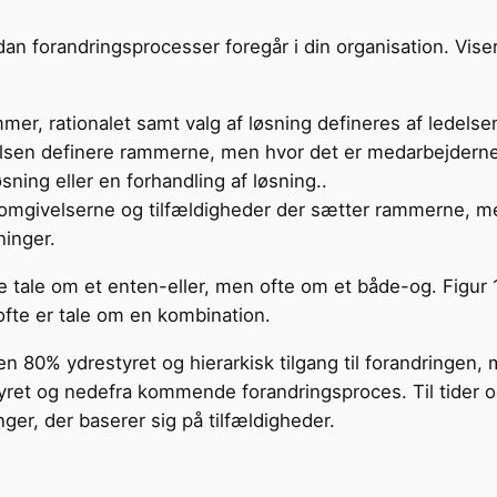
n forandringsprocesser foregår i din organisation. Viser r
mmer, rationalet samt valg af løsning defineres af ledelse
elsen definere rammerne, men hvor det er medarbejderne
ning eller en forhandling af løsning..
r omgivelserne og tilfældigheder der sætter rammerne, 
ninger.
re tale om et enten-eller, men ofte om et både-og. Figur 
ofte er tale om en kombination.
en 80% ydrestyret og hierarkisk tilgang til forandringen,
yret og nedefra kommende forandringsproces. Til tider o
ger, der baserer sig på tilfældigheder.