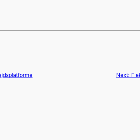
ejdsplatforme
Next:
Fle