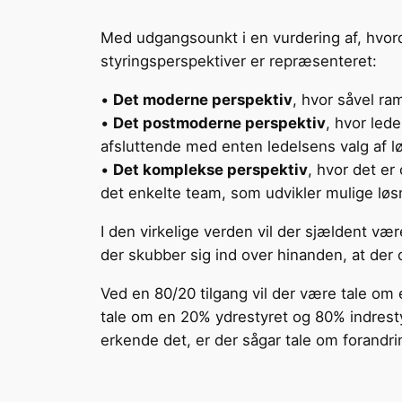
Med udgangsounkt i en vurdering af, hvorda
styringsperspektiver er repræsenteret:
•
Det moderne perspektiv
, hvor såvel ra
•
Det postmoderne perspektiv
, hvor led
afsluttende med enten ledelsens valg af løs
•
Det komplekse perspektiv
, hvor det e
det enkelte team, som udvikler mulige løs
I den virkelige verden vil der sjældent væ
der skubber sig ind over hinanden, at der 
Ved en 80/20 tilgang vil der være tale om 
tale om en 20% ydrestyret og 80% indrest
erkende det, er der sågar tale om forandrin