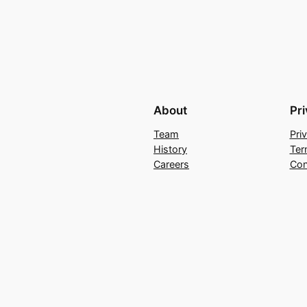
About
Pr
Team
Pri
History
Ter
Careers
Con