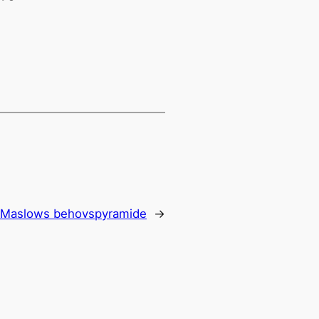
f Maslows behovspyramide
→