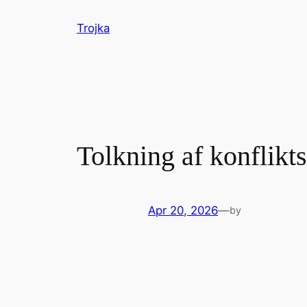
Skip
Trojka
to
content
Tolkning af konflikts
Apr 20, 2026
—
by