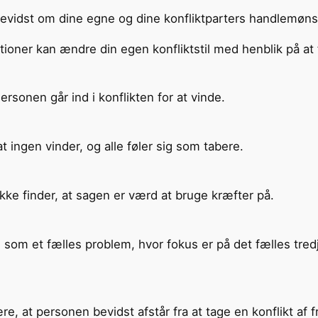
 bevidst om dine egne og dine konfliktparters handlemøns
uationer kan ændre din egen konfliktstil med henblik på at
sonen går ind i konflikten for at vinde.
t ingen vinder, og alle føler sig som tabere.
ke finder, at sagen er værd at bruge kræfter på.
s som et fælles problem, hvor fokus er på det fælles tredj
 at personen bevidst afstår fra at tage en konflikt af fr