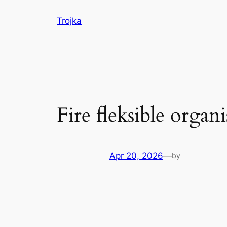
Skip
Trojka
to
content
Fire fleksible organ
Apr 20, 2026
—
by