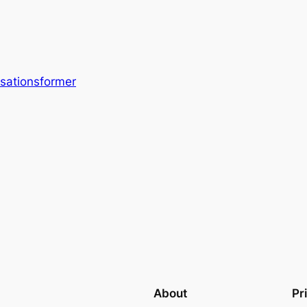
isationsformer
About
Pr