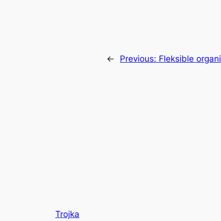
←
Previous:
Fleksible organ
Trojka